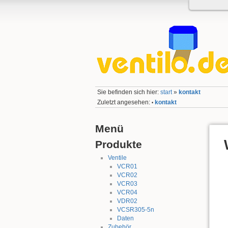
Sie befinden sich hier:
start
»
kontakt
Zuletzt angesehen:
kontakt
•
Menü
Produkte
Ventile
VCR01
VCR02
VCR03
VCR04
VDR02
VCSR305-5n
Daten
Zubehör