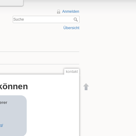
Anmelden
Übersicht
kontakt
 können
erer
t/