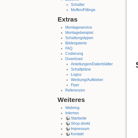
Schalter
Muffen/Fittinge
Extras
Montageservice
Montagebeispiel
Schaltungstypen
Bildergalerie
FAQ
Codierung
Download
Anleitungen/Datenblätter
Schaltpläne
Logos
Werbung/Aufkleber
Flyer
Referenzen
Weiteres
Webring
Internes
Startseite
Shop direkt
Impressum
Kontakt