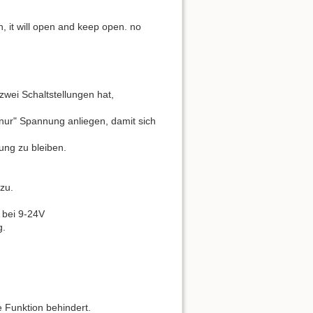
n, it will open and keep open. no
wei Schaltstellungen hat,
nur" Spannung anliegen, damit sich
lung zu bleiben.
zu.
 bei 9-24V
g.
 Funktion behindert.