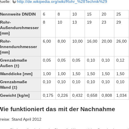
uelle:
http://de.wikipedia.org/wiki/Rohr_%28Technik%29
Nennweite DN/DIN
6
8
10
15
20
25
Rohr-
8
10
13
19
23
29
Außendurchmesser
[mm]
Rohr-
6,00
8,00
10,00
16,00
20,00
26,00
Innendurchmesser
[mm]
Grenzabmaße
0,05
0,05
0,05
0,10
0,10
0,12
Außen (±)
Wanddicke [mm]
1,00
1,00
1,50
1,50
1,50
1,50
Grenzabmaße
0,10
0,10
0,10
0,10
0,10
0,10
Wand (±)
Gewicht [kg/m]
0,175
0,226
0,432
0,658
0,808
1,034
Wie funktioniert das mit der Nachnahme
reise: Stand April 2012