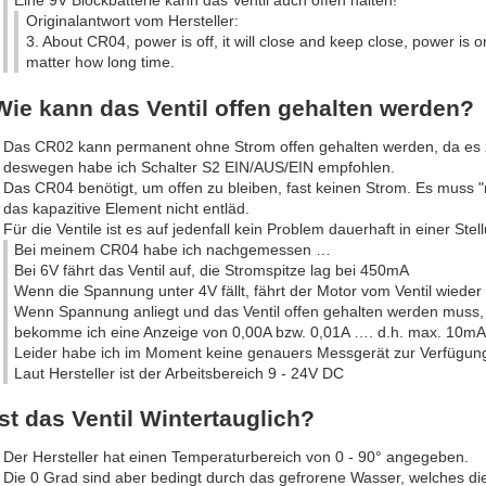
Originalantwort vom Hersteller:
3. About CR04, power is off, it will close and keep close, power is o
matter how long time.
Wie kann das Ventil offen gehalten werden?
Das CR02 kann permanent ohne Strom offen gehalten werden, da es z
deswegen habe ich Schalter S2 EIN/AUS/EIN empfohlen.
Das CR04 benötigt, um offen zu bleiben, fast keinen Strom. Es muss "
das kapazitive Element nicht entläd.
Für die Ventile ist es auf jedenfall kein Problem dauerhaft in einer Stel
Bei meinem CR04 habe ich nachgemessen …
Bei 6V fährt das Ventil auf, die Stromspitze lag bei 450mA
Wenn die Spannung unter 4V fällt, fährt der Motor vom Ventil wieder 
Wenn Spannung anliegt und das Ventil offen gehalten werden muss,
bekomme ich eine Anzeige von 0,00A bzw. 0,01A …. d.h. max. 10mA
Leider habe ich im Moment keine genauers Messgerät zur Verfügun
Laut Hersteller ist der Arbeitsbereich 9 - 24V DC
Ist das Ventil Wintertauglich?
Der Hersteller hat einen Temperaturbereich von 0 - 90° angegeben.
Die 0 Grad sind aber bedingt durch das gefrorene Wasser, welches die