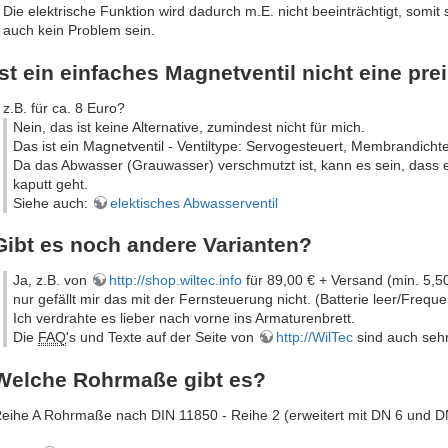
Die elektrische Funktion wird dadurch m.E. nicht beeinträchtigt, somit
auch kein Problem sein.
Ist ein einfaches Magnetventil nicht eine pre
z.B. für ca. 8 Euro?
Nein, das ist keine Alternative, zumindest nicht für mich.
Das ist ein Magnetventil - Ventiltype: Servogesteuert, Membrandicht
Da das Abwasser (Grauwasser) verschmutzt ist, kann es sein, dass es
kaputt geht.
Siehe auch:
elektisches Abwasserventil
Gibt es noch andere Varianten?
Ja, z.B. von
http://shop.wiltec.info
für 89,00 € + Versand (min. 5,5
nur gefällt mir das mit der Fernsteuerung nicht. (Batterie leer/Freq
Ich verdrahte es lieber nach vorne ins Armaturenbrett.
Die
FAQ
's und Texte auf der Seite von
http://WilTec
sind auch sehr 
Welche Rohrmaße gibt es?
eihe A Rohrmaße nach DIN 11850 - Reihe 2 (erweitert mit DN 6 und D