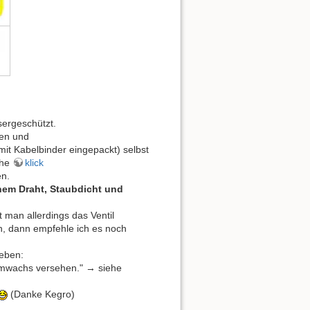
sergeschützt.
len und
 mit Kabelbinder eingepackt) selbst
ehe
klick
en.
nem Draht, Staubdicht und
 man allerdings das Ventil
en, dann empfehle ich es noch
eben:
aumwachs versehen." → siehe
(Danke Kegro)