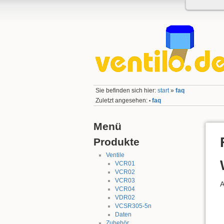
Sie befinden sich hier:
start
»
faq
Zuletzt angesehen:
faq
•
Menü
Produkte
Ventile
VCR01
VCR02
VCR03
A
VCR04
VDR02
VCSR305-5n
Daten
Zubehör