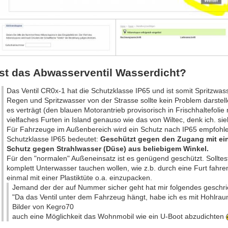
Ist das Abwasserventil Wasserdicht?
Das Ventil CR0x-1 hat die Schutzklasse IP65 und ist somit Spritzwas
Regen und Spritzwasser von der Strasse sollte kein Problem darstel
es verträgt (den blauen Motorantrieb provisorisch in Frischhaltefolie
vielfaches Furten in Island genauso wie das von Wiltec, denk ich. si
Für Fahrzeuge im Außenbereich wird ein Schutz nach IP65 empfohl
Schutzklasse IP65 bedeutet:
Geschützt gegen den Zugang mit ei
Schutz gegen Strahlwasser (Düse) aus beliebigem Winkel.
Für den "normalen" Außeneinsatz ist es genügend geschützt. Solltest
komplett Unterwasser tauchen wollen, wie z.b. durch eine Furt fahr
einmal mit einer Plastiktüte o.a. einzupacken.
Jemand der der auf Nummer sicher geht hat mir folgendes geschri
"Da das Ventil unter dem Fahrzeug hängt, habe ich es mit Hohlr
Bilder von Kegro70
auch eine Möglichkeit das Wohnmobil wie ein U-Boot abzudichten