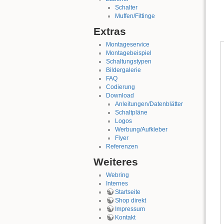
Schalter
Muffen/Fittinge
Extras
Montageservice
Montagebeispiel
Schaltungstypen
Bildergalerie
FAQ
Codierung
Download
Anleitungen/Datenblätter
Schaltpläne
Logos
Werbung/Aufkleber
Flyer
Referenzen
Weiteres
Webring
Internes
Startseite
Shop direkt
Impressum
Kontakt