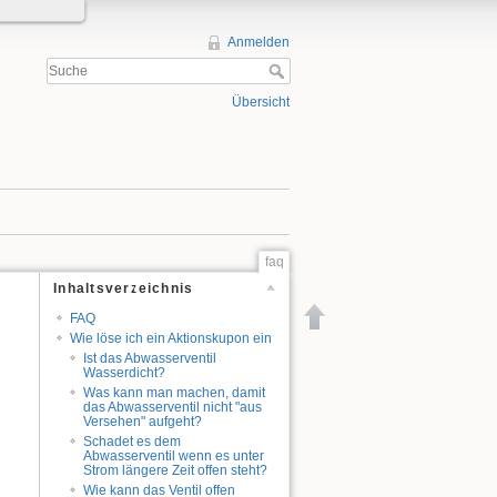
Anmelden
Übersicht
faq
Inhaltsverzeichnis
FAQ
Wie löse ich ein Aktionskupon ein
Ist das Abwasserventil
Wasserdicht?
Was kann man machen, damit
das Abwasserventil nicht "aus
Versehen" aufgeht?
Schadet es dem
Abwasserventil wenn es unter
Strom längere Zeit offen steht?
Wie kann das Ventil offen