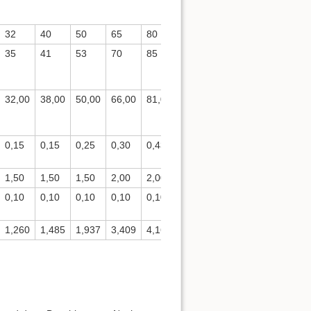
32
40
50
65
80
100
125
150
2
35
41
53
70
85
104
129
154
2
32,00
38,00
50,00
66,00
81,00
100,00
125,00
150,00
2
0,15
0,15
0,25
0,30
0,43
0,52
0,65
0,77
1
1,50
1,50
1,50
2,00
2,00
2,00
2,00
2,00
2
0,10
0,10
0,10
0,10
0,10
0,10
0,10
0,10
0
1,260
1,485
1,937
3,409
4,162
5,114
6,368
7,621
1