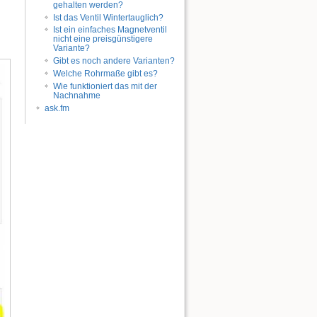
gehalten werden?
Ist das Ventil Wintertauglich?
Ist ein einfaches Magnetventil
nicht eine preisgünstigere
Variante?
Gibt es noch andere Varianten?
Nach oben
Welche Rohrmaße gibt es?
Wie funktioniert das mit der
Nachnahme
ask.fm