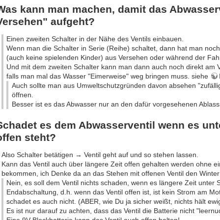
Was kann man machen, damit das Abwasserve
Versehen" aufgeht?
Einen zweiten Schalter in der Nähe des Ventils einbauen.
Wenn man die Schalter in Serie (Reihe) schaltet, dann hat man noch
(auch keine spielenden Kinder) aus Versehen oder während der Fahrt
Und mit dem zweiten Schalter kann man dann auch noch direkt am Ve
falls man mal das Wasser "Eimerweise" weg bringen muss. siehe
Auch sollte man aus Umweltschutzgründen davon absehen "zufällig
öffnen.
Besser ist es das Abwasser nur an den dafür vorgesehenen Ablasss
Schadet es dem Abwasserventil wenn es unte
offen steht?
Also Schalter betätigen → Ventil geht auf und so stehen lassen.
Kann das Ventil auch über längere Zeit offen gehalten werden ohne e
bekommen, ich Denke da an das Stehen mit offenen Ventil den Winter
Nein, es soll dem Ventil nichts schaden, wenn es längere Zeit unter 
Endabschaltung, d.h. wenn das Ventil offen ist, ist kein Strom am M
schadet es auch nicht. (ABER, wie Du ja sicher weißt, nichts hält ewi
Es ist nur darauf zu achten, dass das Ventil die Batterie nicht "leernu
Eine 9V Blockbatterie kann das Ventil auch offen halten!